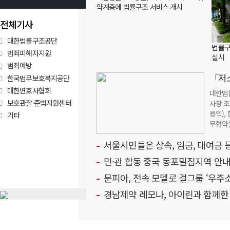
약계층에 법률구조 서비스 개시
전체기사
대한법률구조공단
법률구
범죄피해자지원
실시
범죄예방
「저
한국법무보호복지공단
대한변호사협회
대한법
보호관찰·준법지원센터
사장 조
용익),
기타
무협약을
서울시민들은 상속, 임금, 대여금 
민·관 합동 중국 동포밀집지역 안내
문피아, 전속 모델로 걸그룹 ‘우주
경남제약 레모나, 아이린과 함께한