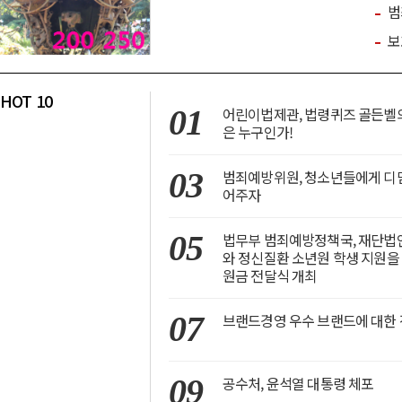
범
보
HOT 10
01
어린이법제관, 법령퀴즈 골든벨
은 누구인가!
03
범죄예방위원, 청소년들에게 디
어주자
05
법무부 범죄예방정책국, 재단법
와 정신질환 소년원 학생 지원을
원금 전달식 개최
07
브랜드경영 우수 브랜드에 대한 
09
공수처, 윤석열 대통령 체포