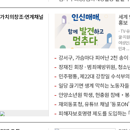
가치의창조·연계채널
세계 
홍보
- TV
굴·지
여성인권
민과 ...
강서구, 가슴마다 피어난 2천 송이 
장재진 회장 - 범죄예방위원, 청소
민주평통, 제22대 강창일 수석부의
일당 끊기면 생계 막히는 노동자들
안양소년원 학생, 현충원 참배‧봉
재외동포청, 유튜브 채널 ‘동포ON
피해자보호명령 제도를 도입하는 ｢