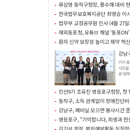
류삼영 동작구청장, 풍수해 대비 
한국법무보호복지공단 최영승 이사장, 현
법무부 교정공무원 인사 (4월 27일
재외동포청, 유튜브 채널 ‘동포ON
환자 신약 보장성 높이고 제약 혁
강남구
키키 
사진을 
광·정책
민선9기 조유진 영등포구청장, 첫 
동작구, 소득 관계없이 장애진단비
강남구, 폐비닐 모으면 봉사시간 
영등포구, “기억합니다, 희생과 헌
김기석 회장, 범죄예방활동 실질