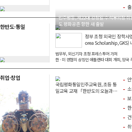
출
민주평통, 제22대 강창일 수석부의장 취임
도 평화공존 향한 새 출발
한반도·통일
정부 초청 외국인 장학사업(G
orea Scholarship, GK
신설
법무부, 외신기자 초청 프레스투어 가져
취업·창업
안
국립평화통일민주교육원, 초등 통
소
일교육 교재 「한반도의 오늘과
통일」 개정판 발간·배포
보
한
건
취