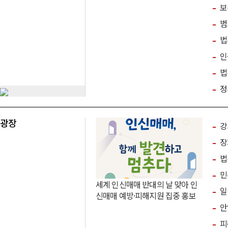
의 통과
보
범
법
인
법무
정
광장
강
장
법
민
세계 인신매매 반대의 날 맞아 인
일
신매매 예방·피해지원 집중 홍보
안
피