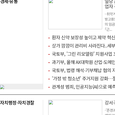
경제·유통
일당 
업자
- 취약
방고용노
의 임금
｢근...
환자 신약 보장성 높이고 제약 혁
상가 깜깜이 관리비 사라진다..세부
국토부, '그린 리모델링' 지원사업
과기부, 올해 AX대학원 산업·도메인 
국토부, 법령 해석·기부채납 협의 
'가정 밖 청소년' 주거지원 강화…
관계성 범죄, 인공지능(AI)으로 예
자치행정·자치경찰
강서구
-'존경