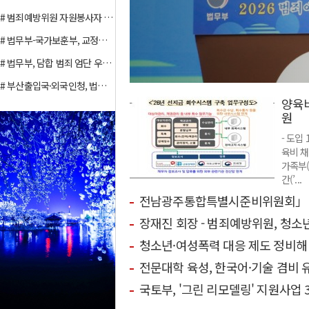
자치행정·자치경찰
전체기사
서울
# 범죄예방위원 자원봉사자 활동 … 범죄예방 활동전개는 끝임 없이 전개되어야
전라도
강원도
# 법무부-국가보훈부, 교정공무원 예우 강화를 위한 국립묘지법 개정 협력 논의
사회단체
전체기사
대한법
# 법무부, 담합 범죄 엄단 우수 검사 표창
대한변호사협회
보호관
# 부산출입국·외국인청, 법무부 신규 감시정 `부산진호` 취항식 개최
양육비
문화
원
전체기사
건강
연예
- 도입
공연
강서구, 가슴마다 피
강남구, 
육비 
어난 2천 송이 카네
홍보대사로
가족부(
법률정보
이션...
룹 ‘키키
전체기사
법률소
간(’...
기타
전남광주통합특별시준비위원회」 공식
장재진 회장 - 범죄예방위원, 청소
광장
전체기사
오피니
청소년·여성폭력 대응 제도 정비해 
사설
기타
전문대학 육성, 한국어·기술 겸비 
평화통일뉴스
전체기사
민주평
국토부, '그린 리모델링' 지원사업
기타