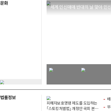
문화
전시
건강
공연
세계 인신매매 반대의 날 맞아 인
름다운
K-뷰티, 부처협업·민관협력으
범죄예방위원, 범죄없는 밝고
동작구 청소
 포상
로 국민편의·수출지원 두 마
건강한 사회 … 등불이 되어
대서‘최우수
리 토끼 잡아
야
음식·맛집
음식·맛
 싣고
‘정(情)채움’ 김장 나눔 행사
오리엔트그룹
통해 피해자와 함께 담가 더
약계층 … 
뜻 깊어
그기” 나눔 
공연
강남구, ‘2026 설맞이 직거래
장터’ 2월 3일 개최
법률정보
배
피해자보호명령 제도를 도입하는
부부의
｢스토킹처벌법｣ 개정안 국회 본회