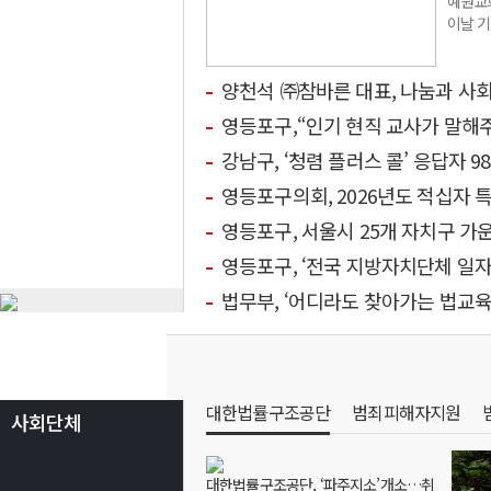
예원교회
이날 기
양천석 ㈜참바른 대표, 나눔과 사
영등포구,“인기 현직 교사가 말해
강남구, ‘청렴 플러스 콜’ 응답자 98
영등포구의회, 2026년도 적십자 
영등포구, 서울시 25개 자치구 가운데 1등
영등포구, ‘전국 지방자치단체 일자
법무부, ‘어디라도 찾아가는 법교육’
대한법률구조공단
범죄피해자지원
사회단체
대한법률구조공단, ‘파주지소’개소…취