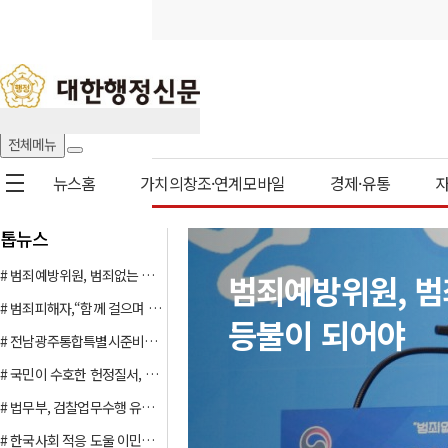
전체메뉴
뉴스홈
가치의창조·연계모바일
경제·유통
뉴스홈
전체기사
정치
톱뉴스
환경
기타
# 범죄예방위원, 범죄없는 밝고 건강한 사회 … 등불이 되어야
범죄예방위원, 범
가치의창조·연계모바일
전체기사
만물상
# 범죄피해자,“함께 걸으며 상처 보듬다” 온·오프라인 적신 2만 3천 명의‘안심 발걸음’
등불이 되어야
페이스북
카카오
# 전남광주통합특별시준비위원회」 공식 출범, 지역 균형발전의 새 장 연다
경제·유통
# 국민이 수호한 헌정질서, 인권과 법치를 이루다
전체기사
정책
유통
기타
# 법무부, 검찰업무수행 유공 정부 훈·포상 전수
# 한국사회 적응 도울 이민자 멘토 23명 새로 모셔