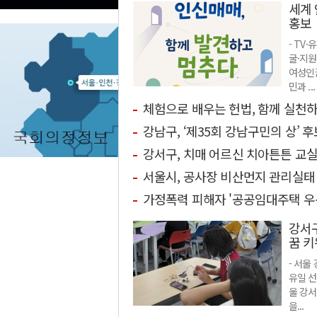
세계 
홍보
취업·창업
전체기사
취업
- TV
굴·지
여성인권
민과 ...
체험으로 배우는 헌법, 함께 실천
강남구, ‘제35회 강남구민의 상’ 후
강서구, 치매 어르신 치아튼튼 교실
서울시, 공사장 비산먼지 관리실태
가정폭력 피해자 '공공임대주택 우선
강서
꿈 키
- 서울
유일 선
울 강서
을...