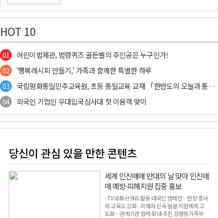
HOT 10
어린이법제관, 법령퀴즈 골든벨의 주인공은 누구인가!
01
‘행복레시피 만들기,’ 가족과 함께한 특별한 하루
02
국립평화통일민주교육원, 초등 통일교육 교재 「한반도의 오늘과 통일」 개정판 발간·배포
03
외국인 기업인 우대입국심사대 첫 이용객 맞이
04
당신이 관심 있을 만한 콘텐츠
세계 인신매매 반대의 날 맞아 인신매
매 예방·피해지원 집중 홍보
- TV·유튜브·SNS 활용 대국민 캠페인…현장 종사
자 교육도 강화 - 피해자 신속 발굴·지원체계 고
도화…관계기관 협력 확대 추진 성평등가족부