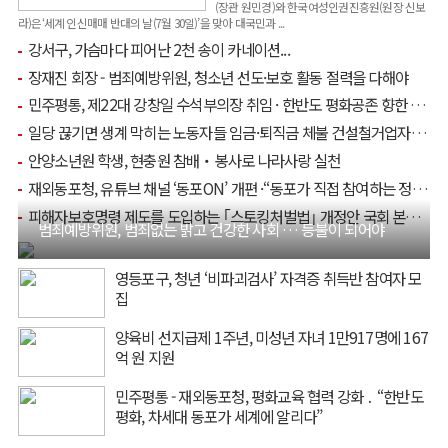
(장관 원민경)와 한국여성인권진흥원(원장 신보
라)은‘세계 인신매매 반대의 날(7월 30일)’을 맞아 대국민과 ...
강서구, 가슴마다 피어난 2천 송이 카네이션...
장재진 회장 - 범죄예방위원, 청소년 선도·보호 활동 절력을 다해야
민주평통, 제22대 강창일 수석부의장 취임 · 한반도 평화공존 향한 새 출발
일당 끊기면 생계 막히는 노동자들 임금·퇴직금 체불 건설철거업자 구속
안양소년원 학생, 현충원 참배‧봉사로 나라사랑 실천
재외동포청, 유튜브 채널 ‘동포ON’ 개편 ·“동포가 직접 참여하는 정책소통 채널로 바꾼다”
피해자보호명령 제도를 도입하는 ｢스토킹처벌법｣ 개정안 국회 본회의 통과
범죄예방위원, 범죄없는 밝고 건강한 사회 … 등불이 되어야
영등포구, 청년 ‘비파괴검사’ 자격증 취득반 참여자 모
집
양육비 선지급제 1주년, 미성년 자녀 1만917명에 167
억 원 지원
민주평통 - 재외동포청, 평화교육 협력 강화 ․ “한반도
평화, 차세대 동포가 세계에 알리다”