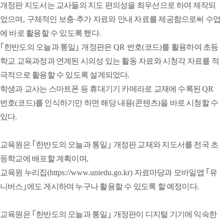
기타
개정판 지도서는 교사들의 지도 편의성을 최우선으로 하여 제작되
의
었으며
,
구체적인 보충
·
추가 자료와 안내 자료를 제공함으로써 수업
취업·창업
전체기사
취업
시험정보
창업
기타
에 바로 활용할 수 있도록 했다
.
｢
한반도의 오늘과 통일
｣
개정판은
QR
번호
(
코드
)
를 활용하여 초등
학교 교육과정과 연계된 시의성 있는 활동 자료와 시청각 자료를 적
극적으로 활용할 수 있도록 설계되었다
.
학생과 교사는 스마트폰 등 휴대기기 카메라로 교재에 수록된
QR
번호
(
코드
)
를 인식하기만 하면 해당 내용
(
콘텐츠
)
을 바로 시청할 수
있다
.
교육원은
｢
한반도의 오늘과 통일
｣
개정판 교재와 지도서를 전국 초
등학교에 배포할 계획이며
,
교육원 누리집
(https://www.uniedu.go.kr)
자료마당과 모바일앱
｢
유
니버스
｣
에도 게시하여 누구나 활용할 수 있도록 할 예정이다
.
교육원은
｢
한반도의 오늘과 통일
｣
개정판이 디지털 기기에 익숙한