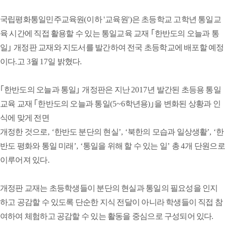
사회단체
전체기사
대한법률
범죄피해
범죄예방
한국법무
구조공단
자지원
보호복지공
국립평화통일민주교육원
(
이하
'
교육원
')
은 초등학교 고학년 통일교
단
육 시간에 직접 활용할 수 있는 통일교육 교재
｢
한반도의 오늘과 통
대한변호
보호관찰
기타
사협회
·준법지원
일
｣
개정판 교재와 지도서를 발간하여 전국 초등학교에 배포할 예정
센터
이다
.
고
3
월
17
일 밝혔다
.
문화
전체기사
건강
음식·맛
여행·레
스포츠
｢
한반도의 오늘과 통일
｣
개정판은 지난
2017
년 발간된 초등용 통일
집
저
연예
교육 교재
｢
한반도의 오늘과 통일
(5~6
학년용
)
｣
을 변화된 상황과 인
공연
전시
영화
동영상
식에 맞게 전면
법률정보
개정한 것으로
, ‘
한반도 분단의 현실
’, ‘
북한의 모습과 일상생활
’, ‘
한
전체기사
법률소식
생활법률
판결기사
법원소식
반도 평화와 통일 미래
’, ‘
통일을 위해 할 수 있는 일
’
총
4
개 단원으로
기타
이루어져 있다
.
광장
전체기사
오피니언
사람들
동정
인사
사설
기타
개정판 교재는 초등학생들이 분단의 현실과 통일의 필요성을 인지
하고 공감할 수 있도록 단순한 지식 전달이 아니라 학생들이 직접 참
평화통일
전체기사
민주평화
북한정보
한민족
새터민
여하여 체험하고 공감할 수 있는 활동을 중심으로 구성되어 있다
.
뉴스
통일자문회