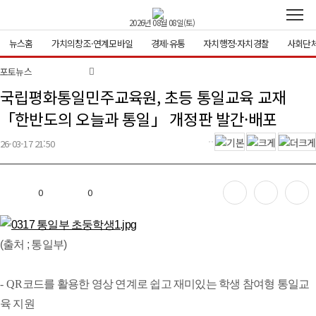
2026년 08월 08일(토)
뉴스홈
가치의창조·연계모바일
경제·유통
자치행정·자치경찰
사회단
뉴스홈
전체기사
정치
사회
법원·검
사건·사
포토뉴스
찰
고(경찰·소
방)
국립평화통일민주교육원, 초등 통일교육 교재
환경
기타
「한반도의 오늘과 통일」 개정판 발간·배포
가치의창
전체기사
만물상
포토뉴스
유튜브
블로그
26-03-17 21:50
조·연계모
페이스북
카카오스
트위터
인스타그
기타
바일
토리
램
0
0
경제·유통
전체기사
정책
부동산
금융
산업
유통
기타
(출처 ; 통일부)
자치행정·
전체기사
서울
경기인천
충청도
경상도
자치경찰
- QR
코드를 활용한 영상 연계로 쉽고 재미있는 학생 참여형 통일교
전라도
강원도
제주도
세종시
육 지원